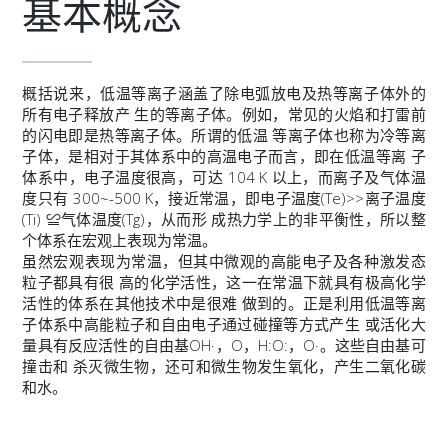
基本概念
概括说来，低温等离子涵盖了除电弧放电及热等离子体外的
所有电子释放产 生的等离子体。例如，常见的火焰和打雷前
的闪电即是热等离子体。所谓的低温 等离子体也称为冷等离
子体，是相对于其体系中的高温电子而言，即在低温等离 子
体系中，电子温度很高，可达 104 K 以上，而离子及气体温
度只有 300~-500 K，接近常温，即电子温度(Te)>>离子温度
(Ti) ≌气体温度(Tg)，从而形 成热力学上的非平衡性，所以整
个体系在宏观上表现为常温。
虽然宏观表现为常温，但其中微观的高能电子及各种激发态
粒子都具有很 高的化学活性，这一在常温下就具有极高化学
活性的体系在其他技术中是很难 做到的。正是利用低温等离
子体系中高能粒子和自由电子通过碰撞等方式产生 或活化大
量具有反应活性的自由基OH·，O，H:O:，O·。这些自由基可
撞击和 杀灭微生物，还可和微生物发生氧化，产生二氧化碳
和水。