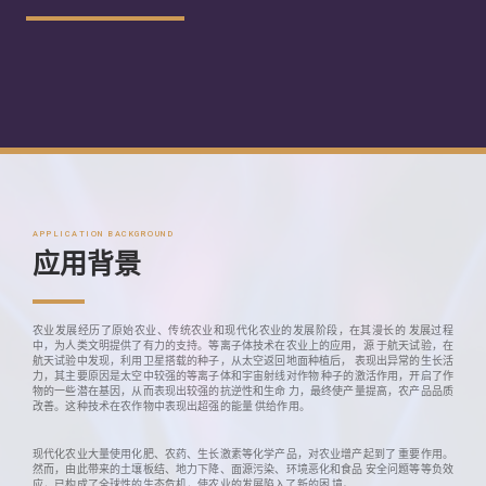
APPLICATION BACKGROUND
应用背景
农业发展经历了原始农业、传统农业和现代化农业的发展阶段，在其漫长的 发展过程
中，为人类文明提供了有力的支持。等离子体技术在农业上的应用，源 于航天试验，在
航天试验中发现，利用卫星搭载的种子，从太空返回地面种植后， 表现出异常的生长活
力，其主要原因是太空中较强的等离子体和宇宙射线对作物 种子的激活作用，开启了作
物的一些潜在基因，从而表现出较强的抗逆性和生命 力，最终使产量提高，农产品品质
改善。这种技术在农作物中表现出超强的能量 供给作用。
现代化农业大量使用化肥、农药、生长激素等化学产品，对农业增产起到了 重要作用。
然而，由此带来的土壤板结、地力下降、面源污染、环境恶化和食品 安全问题等等负效
应，已构成了全球性的生态危机，使农业的发展陷入了新的困 境。