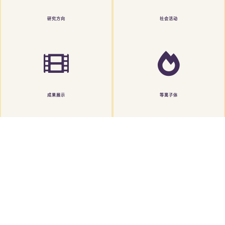
研究方向
社会活动
成果展示
等离子体
关于我们
聚焦于等离子体在农产品全产业链的质量安全应用技术研
究与推广，为农产品安全提供从生产、加工到流通全过程